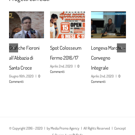
Grafiche Fioroni
Spot Colosseum
Longeva Marche –
d
all’Abbazia di
Fermo 2016/17
Convegno
c
Aprile 2nd, 2020
|
0
Ap
Santa Croce
Integrale
Commenti
C
Giugno 16th, 2020
|
0
Aprile 2nd, 2020
|
0
Commenti
Commenti
© Copyright 2016 - 2020 | by Media Promo Agency | All Rights Reserved | Concept